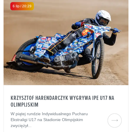
6 lip / 20:29
KRZYSZTOF HARENDARCZYK WYGRYWA IPE U17 NA
OLIMPIJSKIM
W piątej rundzie Indywidualnego Pucharu
Ekstraligi U17 na Stadionie Olimpijskim
zwyciężył...