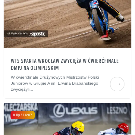
WTS SPARTA WROCŁAW ZWYCIĘŻA W ĆWIERĆFINALE
DMPJ NA OLIMPIJSKIM
W ćwierćfinale Drużynowych Mistrzostw Polski
Juniorów w Grupie A im. Erwina Brabańskiego
zwyciężyli...
8 lip / 14:07