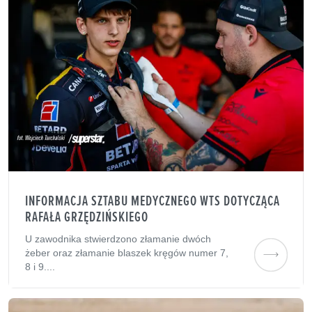
INFORMACJA SZTABU MEDYCZNEGO WTS DOTYCZĄCA
RAFAŁA GRZĘDZIŃSKIEGO
U zawodnika stwierdzono złamanie dwóch
żeber oraz złamanie blaszek kręgów numer 7,
8 i 9....