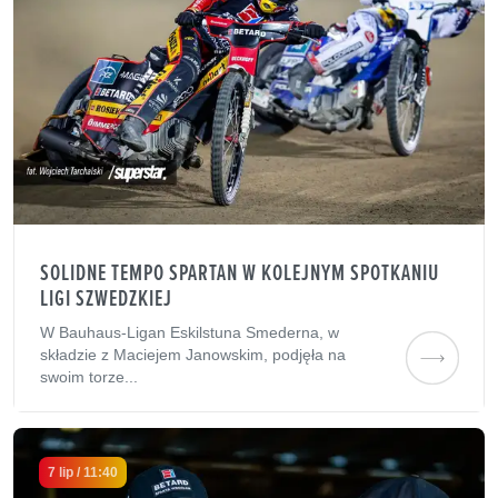
SOLIDNE TEMPO SPARTAN W KOLEJNYM SPOTKANIU
LIGI SZWEDZKIEJ
W Bauhaus-Ligan Eskilstuna Smederna, w
składzie z Maciejem Janowskim, podjęła na
swoim torze...
7 lip / 11:40