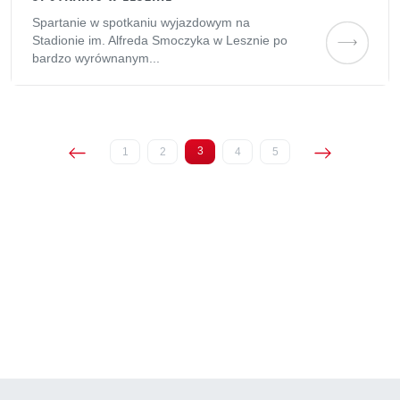
Spartanie w spotkaniu wyjazdowym na
Stadionie im. Alfreda Smoczyka w Lesznie po
bardzo wyrównanym...
3
1
2
4
5
(current)