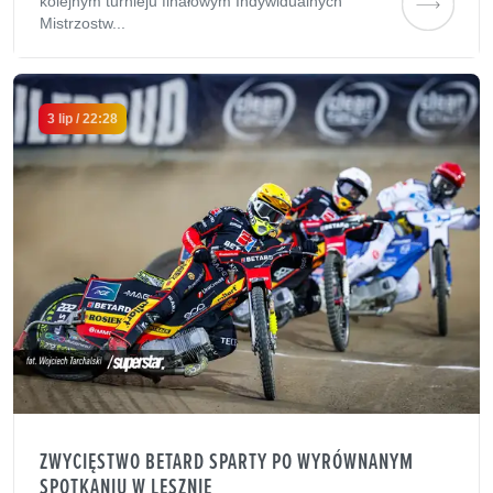
kolejnym turnieju finałowym Indywidualnych
Mistrzostw...
3 lip / 22:28
ZWYCIĘSTWO BETARD SPARTY PO WYRÓWNANYM
SPOTKANIU W LESZNIE