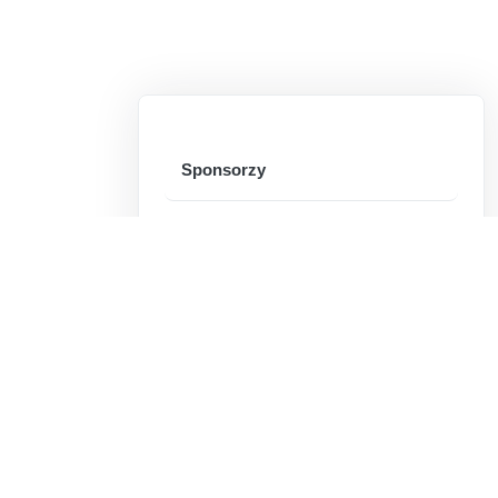
Sponsorzy
Historia
Osiągnięcia
Pracownicy
Wolontariat
Platforma