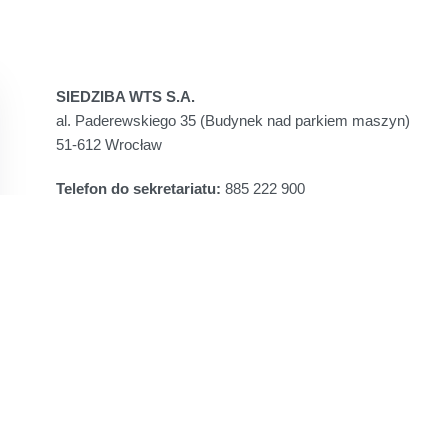
SIEDZIBA WTS S.A.
al. Paderewskiego 35 (Budynek nad parkiem maszyn)
51-612 Wrocław
Telefon do sekretariatu:
885 222 900
e-mail:
sekretariat@wts.pl
WROCŁAWSKIE TOWARZYSTWO SPORTOWE S.A.
ul. Paderewskiego 35
51-612 Wrocław
NIP:
PL898-21-08-156
REGON:
932776590
KRS:
0000092365 , VI Wydział Gospodarczy Krajowego Re
Rejonowym dla Wrocławia-Fabrycznej we Wrocławiu
Kapitał założycielski:
2.635.000 PLN