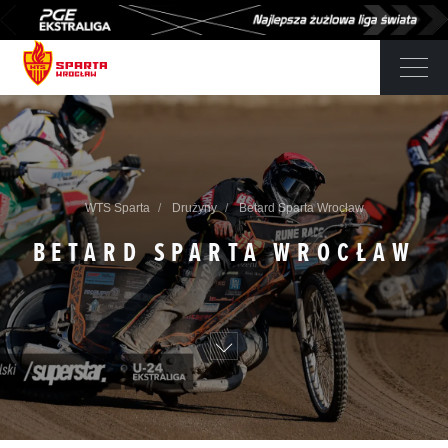
WTS Sparta
Drużyny
Betard Sparta Wrocław
BETARD SPARTA WROCŁAW