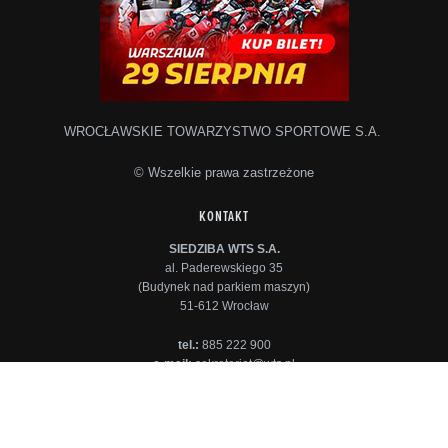
WROCŁAWSKIE TOWARZYSTWO SPORTOWE S.A.
© Wszelkie prawa zastrzeżone
KONTAKT
SIEDZIBA WTS S.A.
al. Paderewskiego 35
(Budynek nad parkiem maszyn)
51-612 Wrocław
tel.:
885 222 900
e-mail:
sekretariat@wts.pl
INFORMACJE
Pracownicy