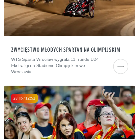
ZWYCIĘSTWO MŁODYCH SPARTAN NA OLIMPIJSKIM
WTS Sparta Wrocław wygrała 11. rundę U24
Ekstraligi na Stadionie Olimpijskim we
Wrocławiu....
28 lip / 12:52