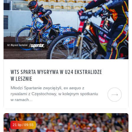
WTS SPARTA WYGRYWA W U24 EKSTRALIDZE
W LESZNIE
Młodzi Spartanie zwyciężyli, ex aequo z
rywalami z Częstochowy, w kolejnym spotkaniu
w ramach...
21 lip / 09:55