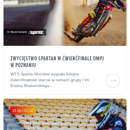
ZWYCIĘSTWO SPARTAN W ĆWIERĆFINALE DMPJ
W POZNANIU
WTS Sparta Wrocław wygrała kolejne
ćwierćfinałowe starcie w ramach grupy I im.
Erwina Brabańskiego...
21 lip / 21:12