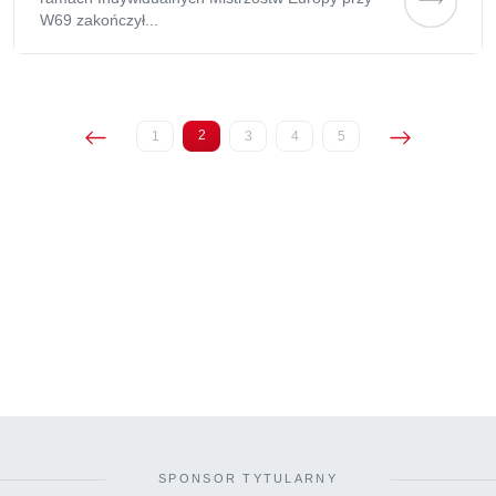
W69 zakończył...
2
1
3
4
5
(current)
SPONSOR TYTULARNY