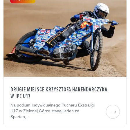
DRUGIE MIEJSCE KRZYSZTOFA HARENDARCZYKA
W IPE U17
Na podium Indywidualnego Pucharu Ekstraligi
U17 w Zielonej Górze stanął jeden ze
Spartan,...