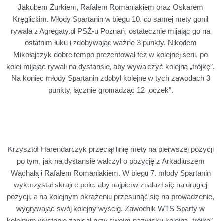
Jakubem Żurkiem, Rafałem Romaniakiem oraz Oskarem
Kręglickim. Młody Spartanin w biegu 10. do samej mety gonił
rywala z Agregaty.pl PSŻ-u Poznań, ostatecznie mijając go na
ostatnim łuku i zdobywając ważne 3 punkty. Nikodem
Mikołajczyk dobre tempo prezentował też w kolejnej serii, po
kolei mijając rywali na dystansie, aby wywalczyć kolejną „trójkę”.
Na koniec młody Spartanin zdobył kolejne w tych zawodach 3
punkty, łącznie gromadząc 12 „oczek”.
Krzysztof Harendarczyk przeciął linię mety na pierwszej pozycji
po tym, jak na dystansie walczył o pozycję z Arkadiuszem
Wąchałą i Rafałem Romaniakiem. W biegu 7. młody Spartanin
wykorzystał skrajne pole, aby najpierw znalazł się na drugiej
pozycji, a na kolejnym okrążeniu przesunąć się na prowadzenie,
wygrywając swój kolejny wyścig. Zawodnik WTS Sparty w
kolejnym występie zapisał przy swoim nazwisku kolejną „trójkę”,