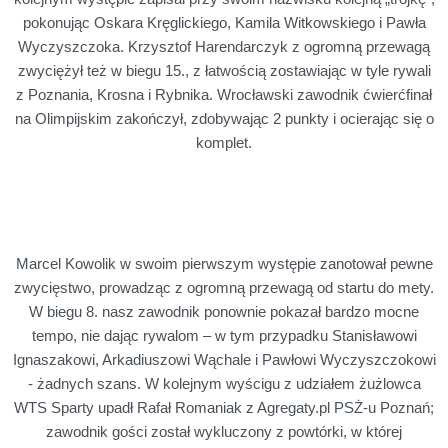
pokonując Oskara Kręglickiego, Kamila Witkowskiego i Pawła
Wyczyszczoka. Krzysztof Harendarczyk z ogromną przewagą
zwyciężył też w biegu 15., z łatwością zostawiając w tyle rywali
z Poznania, Krosna i Rybnika. Wrocławski zawodnik ćwierćfinał
na Olimpijskim zakończył, zdobywając 2 punkty i ocierając się o
komplet.
Marcel Kowolik w swoim pierwszym występie zanotował pewne
zwycięstwo, prowadząc z ogromną przewagą od startu do mety.
W biegu 8. nasz zawodnik ponownie pokazał bardzo mocne
tempo, nie dając rywalom – w tym przypadku Stanisławowi
Ignaszakowi, Arkadiuszowi Wąchale i Pawłowi Wyczyszczokowi
- żadnych szans. W kolejnym wyścigu z udziałem żużlowca
WTS Sparty upadł Rafał Romaniak z Agregaty.pl PSŻ-u Poznań;
zawodnik gości został wykluczony z powtórki, w której