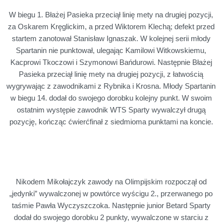
W biegu 1. Błażej Pasieka przeciął linię mety na drugiej pozycji,
za Oskarem Kręglickim, a przed Wiktorem Klechą; defekt przed
startem zanotował Stanisław Ignaszak. W kolejnej serii młody
Spartanin nie punktował, ulegając Kamilowi Witkowskiemu,
Kacprowi Tkoczowi i Szymonowi Bańdurowi. Następnie Błażej
Pasieka przeciął linię mety na drugiej pozycji, z łatwością
wygrywając z zawodnikami z Rybnika i Krosna. Młody Spartanin
w biegu 14. dodał do swojego dorobku kolejny punkt. W swoim
ostatnim występie zawodnik WTS Sparty wywalczył drugą
pozycję, kończąc ćwierćfinał z siedmioma punktami na koncie.
Nikodem Mikołajczyk zawody na Olimpijskim rozpoczął od
„jedynki” wywalczonej w powtórce wyścigu 2., przerwanego po
taśmie Pawła Wyczyszczoka. Następnie junior Betard Sparty
dodał do swojego dorobku 2 punkty, wywalczone w starciu z