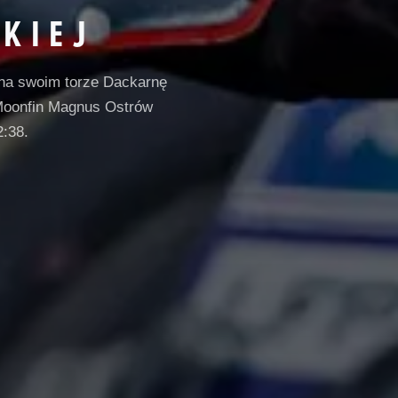
ZKIEJ
 na swoim torze Dackarnę
 Moonfin Magnus Ostrów
2:38.