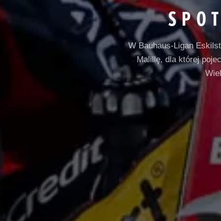
SPOT
W Bauhaus-Ligan Eskilst
Malillę, dla której p
Wiel