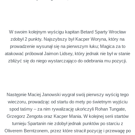
W swoim kolejnym wyścigu kapitan Betard Sparty Wrocław
zdobył 2 punkty. Najszybszy był Kacper Woryna, który na
prowadzenie wysunął się na pierwszym łuku; Magica za to
atakować próbował Jaimon Lidsey, który jednak nie był w stanie
zbliżyć się do niego wystarczająco do odebrania mu pozycji.
Następnie Maciej Janowski wygrał swój pierwszy wyścig tego
wieczoru, prowadząc od startu do mety po świetnym wyjściu
spod taśmy – za nim rywalizację ukończyli Rohan Tungate,
Grzegorz Zengota oraz Kacper Mania. W kolejnej serii startów
turnieju Spartanin nie zdobył jednak punktów po starciu z
Oliverem Berntzonem, przez które stracił pozycję i przewagę po