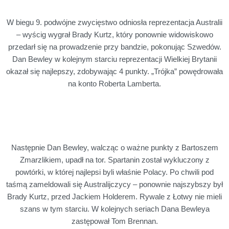
W biegu 9. podwójne zwycięstwo odniosła reprezentacja Australii
– wyścig wygrał Brady Kurtz, który ponownie widowiskowo
przedarł się na prowadzenie przy bandzie, pokonując Szwedów.
Dan Bewley w kolejnym starciu reprezentacji Wielkiej Brytanii
okazał się najlepszy, zdobywając 4 punkty. „Trójka” powędrowała
na konto Roberta Lamberta.
Następnie Dan Bewley, walcząc o ważne punkty z Bartoszem
Zmarzlikiem, upadł na tor. Spartanin został wykluczony z
powtórki, w której najlepsi byli właśnie Polacy. Po chwili pod
taśmą zameldowali się Australijczycy – ponownie najszybszy był
Brady Kurtz, przed Jackiem Holderem. Rywale z Łotwy nie mieli
szans w tym starciu. W kolejnych seriach Dana Bewleya
zastępował Tom Brennan.