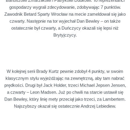
Bartoszowi Zmarzlikowi i Patrykowi Dudkowi. To reprezentanci
gospodarzy wygrali zdecydowanie, zdobywając 7 punktów.
Zawodnik Betard Sparty Wrocław na mecie zameldował się jako
czwarty. Następnie na tor wyjechał Dan Bewley – on także
ostatecznie był czwarty, a Duńczycy okazali się lepsi niż
Brytyjczycy.
W kolejnej serii Brady Kurtz pewnie zdobył 4 punkty, w swoim
klasycznym stylu wyjeżdżając na zewnętrzną, aby tam nabrać
prędkości. Drugi był Jack Holder, trzeci Michael Jepsen Jensen,
a czwarty – Leon Madsen. Już po chwili na starcie ustawił się
Dan Bewley, który linię mety przeciął jako trzeci, za Lambertem.
Najszybszy okazał się ostatecznie Andrzej Lebiediew.