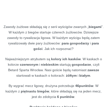
Zawody żużlowe składają się z serii wyścigów zwanych „
biegami
”.
W każdym z biegów startuje czterech żużlowców. Dzisiejsze
zawody to rywalizacja ligowa. W każdym wyścigu będą zatem
rywalizowały dwie pary żużlowców:
para gospodarzy
i
para
gości
. Jak ich rozpoznać?
Najważniejszym atrybutem są
kolory ich kasków
. W kaskach o
kolorze
czerwonym
i
niebieskim
startują
gospodarze
, czyli
Betard Sparta Wrocław. Nasi goście będą natomiast
zawsze
startowali w kaskach o kolorach:
żółtym
i
białym
.
By wygrać mecz ligowy, drużyna potrzebuje
46
punktów
. W
każdym z
piętnastu biegów
, które składają się na jeden mecz,
jest do zdobycia
6 punktów
.
Punktacja każdego z biegów: