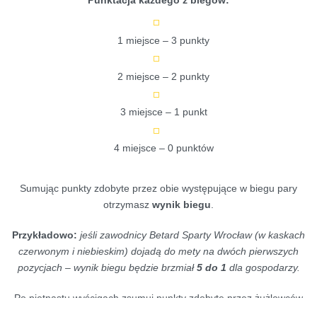
1 miejsce – 3 punkty
2 miejsce – 2 punkty
3 miejsce – 1 punkt
4 miejsce – 0 punktów
Sumując punkty zdobyte przez obie występujące w biegu pary
otrzymasz
wynik biegu
.
Przykładowo:
jeśli zawodnicy Betard Sparty Wrocław (w kaskach
czerwonym i niebieskim) dojadą do mety na dwóch pierwszych
pozycjach – wynik biegu będzie brzmiał
5 do 1
dla gospodarzy.
Po piętnastu wyścigach zsumuj punkty zdobyte przez żużlowców
obu drużyn by uzyskać końcowy
wynik meczu
.
Zwycięzca