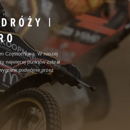
ODRÓŻY |
RO
em Częstochową. W naszej
zy najwięcej punktów zebrał
 wygrane podwójnie przez