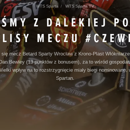
WTS Sparta
WTS Sparta TV
ŚMY Z DALEKIEJ P
ULISY MECZU #CZEW
 się mecz Betard Sparty Wrocław z Krono-Plast Włókniarz
ł Dan Bewley (13 punktów z bonusem), za to wśród gospodar
Wielki wpływ na to rozstrzygnięcie miały biegi nominowane,
Spartan.