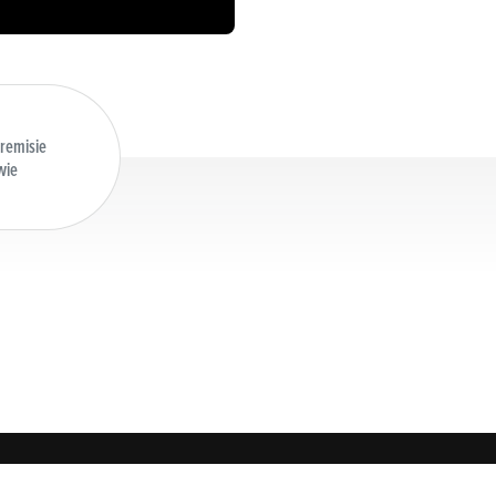
 remisie
wie