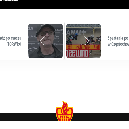
ledź po meczu
Spartanie po
TORWRO
w Częstocho