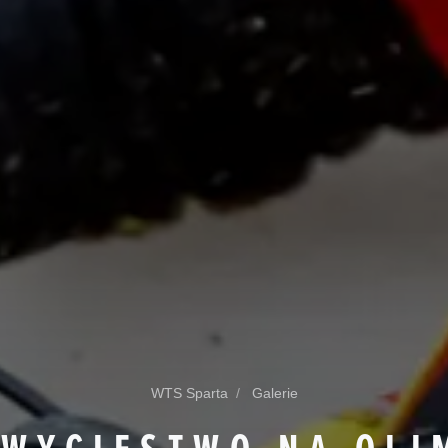
WTS Sparta
Galerie
ZWYCIĘSTWO NA OLI