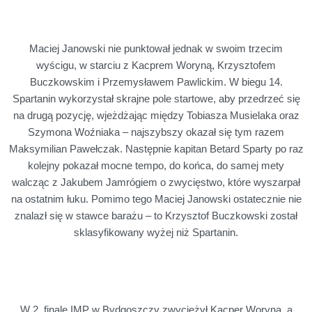
Maciej Janowski nie punktował jednak w swoim trzecim
wyścigu, w starciu z Kacprem Woryną, Krzysztofem
Buczkowskim i Przemysławem Pawlickim. W biegu 14.
Spartanin wykorzystał skrajne pole startowe, aby przedrzeć się
na drugą pozycję, wjeżdżając między Tobiasza Musielaka oraz
Szymona Woźniaka – najszybszy okazał się tym razem
Maksymilian Pawełczak. Następnie kapitan Betard Sparty po raz
kolejny pokazał mocne tempo, do końca, do samej mety
walcząc z Jakubem Jamrógiem o zwycięstwo, które wyszarpał
na ostatnim łuku. Pomimo tego Maciej Janowski ostatecznie nie
znalazł się w stawce barażu – to Krzysztof Buczkowski został
sklasyfikowany wyżej niż Spartanin.
W 2. finale IMP w Bydgoszczy zwyciężył Kacper Woryna, a