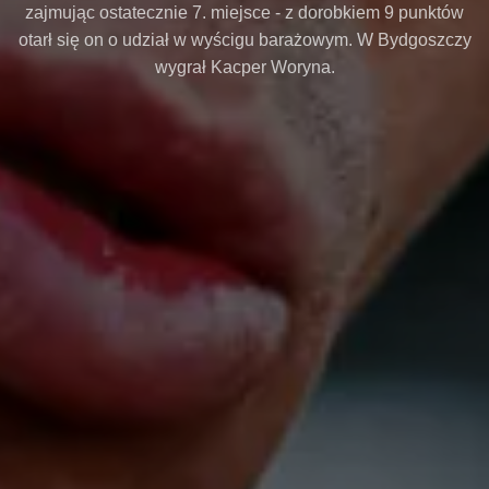
zajmując ostatecznie 7. miejsce - z dorobkiem 9 punktów
otarł się on o udział w wyścigu barażowym. W Bydgoszczy
wygrał Kacper Woryna.