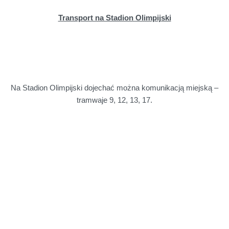
Transport na Stadion Olimpijski
Na Stadion Olimpijski dojechać można komunikacją miejską –
tramwaje 9, 12, 13, 17.
MPK Wrocław zapewni także komunikację specjalną przed i po
zawodach. Będzie to linia tramwajowa T3, która kursować
będzie na trasie Dworzec Główny – Stadion Olimpijski co około
20 minut przed meczem, w godzinach 18:00 - 19:30 (ostatni
odjazd z Dworca Głównego) oraz co okolo 10 minut po