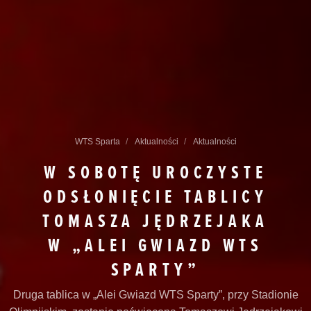
WTS Sparta
Aktualności
Aktualności
W SOBOTĘ UROCZYSTE
ODSŁONIĘCIE TABLICY
TOMASZA JĘDRZEJAKA
W „ALEI GWIAZD WTS
SPARTY”
Druga tablica w „Alei Gwiazd WTS Sparty”, przy Stadionie