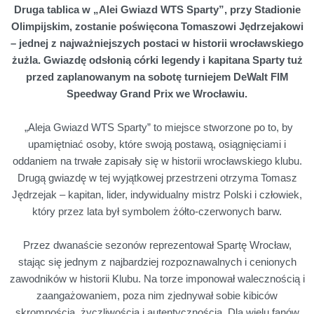
Druga tablica w „Alei Gwiazd WTS Sparty”, przy Stadionie
Olimpijskim, zostanie poświęcona Tomaszowi Jędrzejakowi
– jednej z najważniejszych postaci w historii wrocławskiego
żużla. Gwiazdę odsłonią córki legendy i kapitana Sparty tuż
przed zaplanowanym na sobotę turniejem DeWalt FIM
Speedway Grand Prix we Wrocławiu.
„Aleja Gwiazd WTS Sparty” to miejsce stworzone po to, by
upamiętniać osoby, które swoją postawą, osiągnięciami i
oddaniem na trwałe zapisały się w historii wrocławskiego klubu.
Drugą gwiazdę w tej wyjątkowej przestrzeni otrzyma Tomasz
Jędrzejak – kapitan, lider, indywidualny mistrz Polski i człowiek,
który przez lata był symbolem żółto-czerwonych barw.
Przez dwanaście sezonów reprezentował Spartę Wrocław,
stając się jednym z najbardziej rozpoznawalnych i cenionych
zawodników w historii Klubu. Na torze imponował walecznością i
zaangażowaniem, poza nim zjednywał sobie kibiców
skromnością, życzliwością i autentycznością. Dla wielu fanów