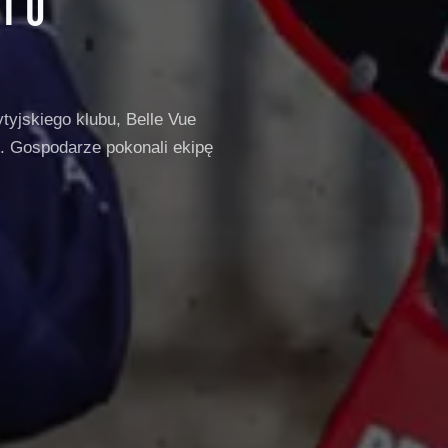
IU
yjskiego klubu, Belle Vue
e. Gospodarze pokonali ekipę