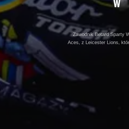
W
Zawodnik Betard Sparty W
Aces, z Leicester Lions, kt