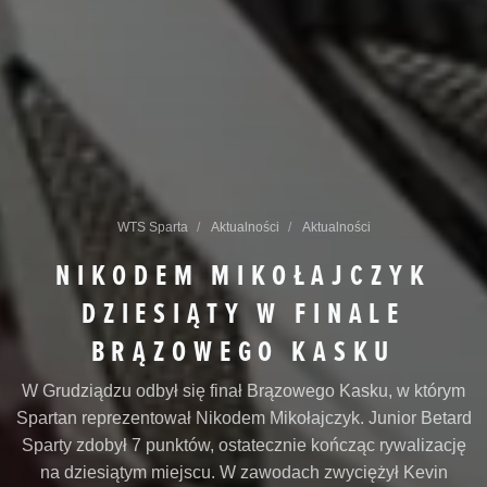
WTS Sparta
Aktualności
Aktualności
NIKODEM MIKOŁAJCZYK
DZIESIĄTY W FINALE
BRĄZOWEGO KASKU
W Grudziądzu odbył się finał Brązowego Kasku, w którym
Spartan reprezentował Nikodem Mikołajczyk. Junior Betard
Sparty zdobył 7 punktów, ostatecznie kończąc rywalizację
na dziesiątym miejscu. W zawodach zwyciężył Kevin