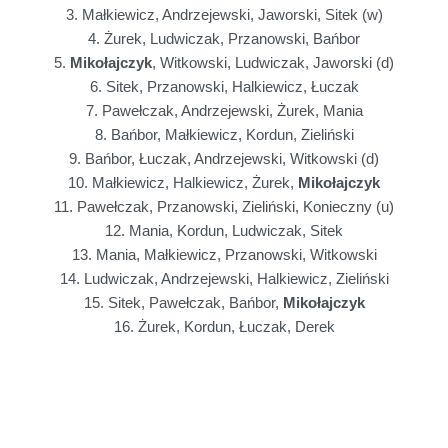
3. Małkiewicz, Andrzejewski, Jaworski, Sitek (w)
4. Żurek, Ludwiczak, Przanowski, Bańbor
5.
Mikołajczyk
, Witkowski, Ludwiczak, Jaworski (d)
6. Sitek, Przanowski, Halkiewicz, Łuczak
7. Pawełczak, Andrzejewski, Żurek, Mania
8. Bańbor, Małkiewicz, Kordun, Zieliński
9. Bańbor, Łuczak, Andrzejewski, Witkowski (d)
10. Małkiewicz, Halkiewicz, Żurek,
Mikołajczyk
11. Pawełczak, Przanowski, Zieliński, Konieczny (u)
12. Mania, Kordun, Ludwiczak, Sitek
13. Mania, Małkiewicz, Przanowski, Witkowski
14. Ludwiczak, Andrzejewski, Halkiewicz, Zieliński
15. Sitek, Pawełczak, Bańbor,
Mikołajczyk
16. Żurek, Kordun, Łuczak, Derek
17. Sitek, Żurek, Konieczny, Zieliński (w)
18. Bańbor, Derek, Mania, Halkiewicz
19. Małkiewicz, Pawełczak, Ludwiczak, Łuczak
20. Kordun, Przanowski,
Mikołajczyk
, Andrzejewski (d)
21. Kordun, Żurek, Bańbor – bieg o 3. miejsce