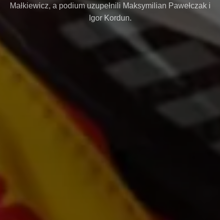
Małkiewicz, a podium uzupełnili Maksymilian Pawełczak i
Igor Kordun.