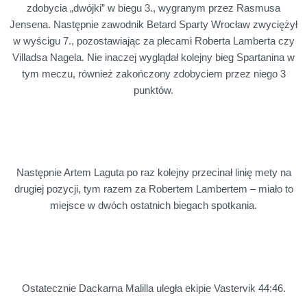
zdobycia „dwójki” w biegu 3., wygranym przez Rasmusa
Jensena. Następnie zawodnik Betard Sparty Wrocław zwyciężył
w wyścigu 7., pozostawiając za plecami Roberta Lamberta czy
Villadsa Nagela. Nie inaczej wyglądał kolejny bieg Spartanina w
tym meczu, również zakończony zdobyciem przez niego 3
punktów.
Następnie Artem Laguta po raz kolejny przecinał linię mety na
drugiej pozycji, tym razem za Robertem Lambertem – miało to
miejsce w dwóch ostatnich biegach spotkania.
Ostatecznie Dackarna Malilla uległa ekipie Vastervik 44:46.