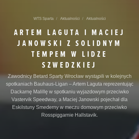
WTS Sparta
Aktualności
Aktualności
ARTEM LAGUTA I MACIEJ
JANOWSKI Z SOLIDNYM
TEMPEM W LIDZE
SZWEDZKIEJ
Zawodnicy Betard Sparty Wrocław wystąpili w kolejnych
spotkaniach Bauhaus-Ligan – Artem Laguta reprezentując
Dackarnę Malillę w spotkaniu wyjazdowym przeciwko
Vastervik Speedway, a Maciej Janowski pojechał dla
Eskilstuny Smederny w meczu domowym przeciwko
Rosspiggarnie Hallstavik.