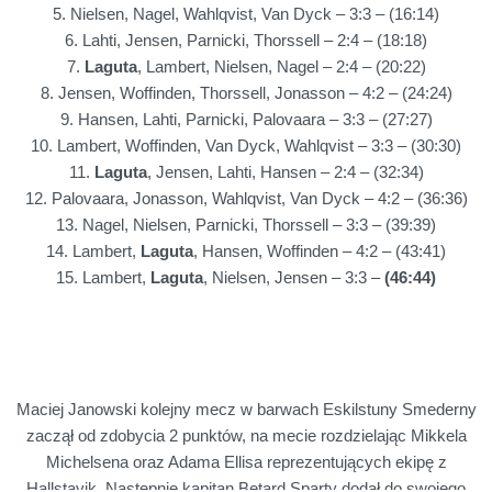
5. Nielsen, Nagel, Wahlqvist, Van Dyck – 3:3 – (16:14)
6. Lahti, Jensen, Parnicki, Thorssell – 2:4 – (18:18)
7.
Laguta
, Lambert, Nielsen, Nagel – 2:4 – (20:22)
8. Jensen, Woffinden, Thorssell, Jonasson – 4:2 – (24:24)
9. Hansen, Lahti, Parnicki, Palovaara – 3:3 – (27:27)
10. Lambert, Woffinden, Van Dyck, Wahlqvist – 3:3 – (30:30)
11.
Laguta
, Jensen, Lahti, Hansen – 2:4 – (32:34)
12. Palovaara, Jonasson, Wahlqvist, Van Dyck – 4:2 – (36:36)
13. Nagel, Nielsen, Parnicki, Thorssell – 3:3 – (39:39)
14. Lambert,
Laguta
, Hansen, Woffinden – 4:2 – (43:41)
15. Lambert,
Laguta
, Nielsen, Jensen – 3:3 –
(46:44)
Maciej Janowski kolejny mecz w barwach Eskilstuny Smederny
zaczął od zdobycia 2 punktów, na mecie rozdzielając Mikkela
Michelsena oraz Adama Ellisa reprezentujących ekipę z
Hallstavik.
Następnie kapitan Betard Sparty dodał do swojego